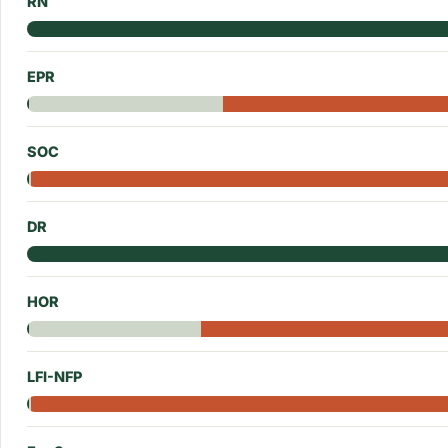
RN
EPR
SOC
DR
HOR
LFI-NFP