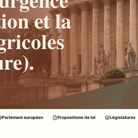
ion et la
gricoles
re).
Parlement européen
Propositions de loi
Législatures