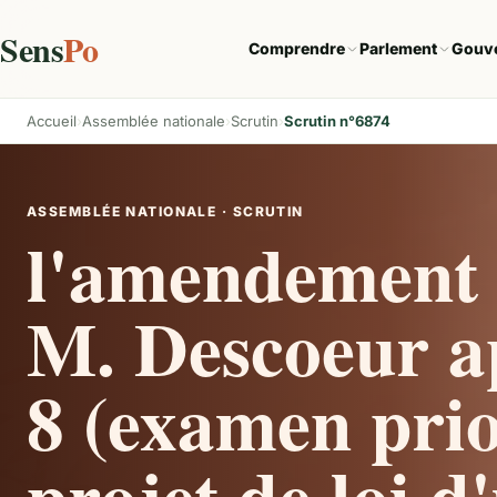
Sens
Po
Comprendre
Parlement
Gouv
Accueil
Assemblée nationale
Scrutin
Scrutin n°6874
ASSEMBLÉE NATIONALE · SCRUTIN
l'amendement 
M. Descoeur ap
8 (examen prio
projet de loi d