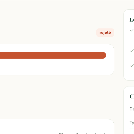
L
rejeté
Ch
Da
Ty