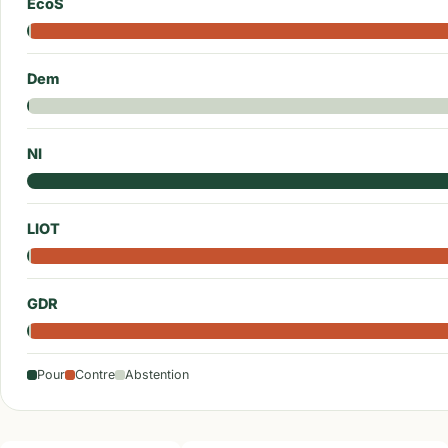
EcoS
Dem
NI
LIOT
GDR
Pour
Contre
Abstention