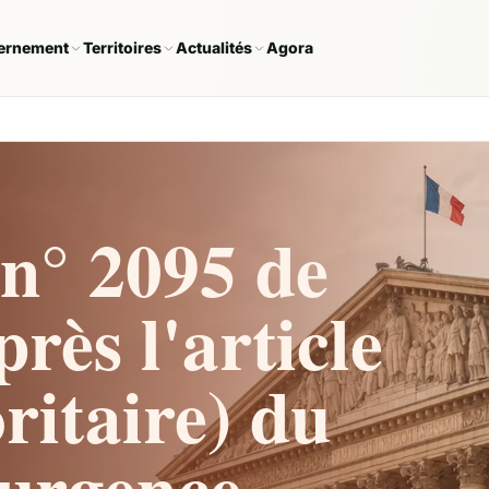
ernement
Territoires
Actualités
Agora
n° 2095 de
rès l'article
ritaire) du
'urgence