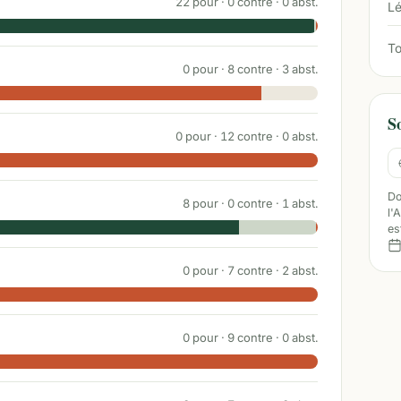
22
pour ·
0
contre ·
0
abst.
Lé
To
0
pour ·
8
contre ·
3
abst.
S
0
pour ·
12
contre ·
0
abst.
Do
8
pour ·
0
contre ·
1
abst.
l'
es
0
pour ·
7
contre ·
2
abst.
0
pour ·
9
contre ·
0
abst.