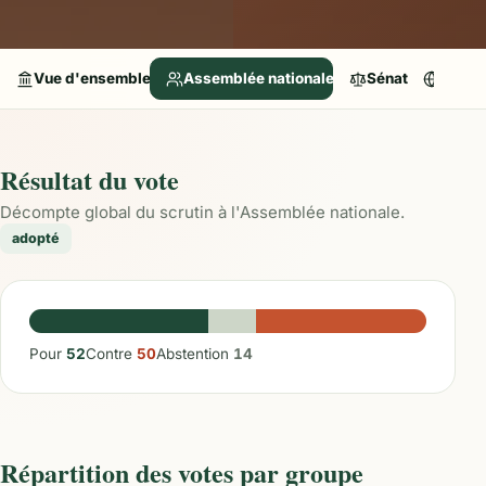
Vue d'ensemble
Assemblée nationale
Sénat
Parle
Résultat du vote
Décompte global du scrutin à l'Assemblée nationale.
adopté
Pour
52
Contre
50
Abstention
14
Répartition des votes par groupe