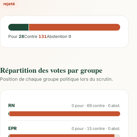
rejeté
Pour
28
Contre
131
Abstention
0
Répartition des votes par groupe
Position de chaque groupe politique lors du scrutin.
RN
0
pour ·
69
contre ·
0
abst.
EPR
0
pour ·
15
contre ·
0
abst.