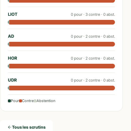
LIOT
0
pour ·
3
contre ·
0
abst.
AD
0
pour ·
2
contre ·
0
abst.
HOR
0
pour ·
2
contre ·
0
abst.
UDR
0
pour ·
2
contre ·
0
abst.
Pour
Contre
Abstention
Tous les scrutins