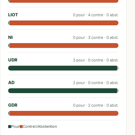
LIOT
0
pour ·
4
contre ·
0
abst.
NI
0
pour ·
3
contre ·
0
abst.
UDR
3
pour ·
0
contre ·
0
abst.
AD
2
pour ·
0
contre ·
0
abst.
GDR
0
pour ·
2
contre ·
0
abst.
Pour
Contre
Abstention