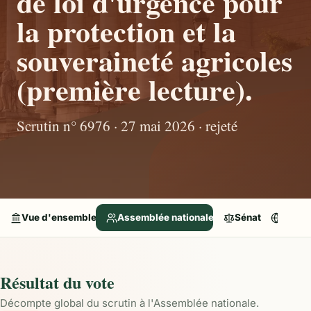
de loi d'urgence pour
la protection et la
souveraineté agricoles
(première lecture).
Scrutin n° 6976 · 27 mai 2026 · rejeté
Vue d'ensemble
Assemblée nationale
Sénat
Parle
Résultat du vote
Décompte global du scrutin à l'Assemblée nationale.