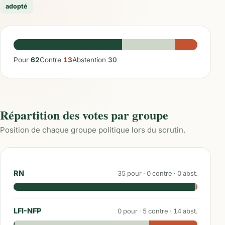
adopté
Pour
62
Contre
13
Abstention
30
Répartition des votes par groupe
Position de chaque groupe politique lors du scrutin.
RN
35
pour ·
0
contre ·
0
abst.
LFI-NFP
0
pour ·
5
contre ·
14
abst.