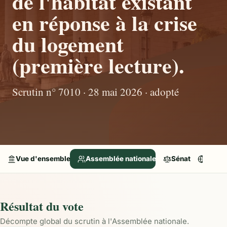
de l'habitat existant
en réponse à la crise
du logement
(première lecture).
Scrutin n° 7010 · 28 mai 2026 · adopté
Vue d'ensemble
Assemblée nationale
Sénat
Parle
Résultat du vote
Décompte global du scrutin à l'Assemblée nationale.