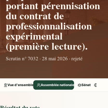
portant pérennisation
du contrat de
professionnalisation
expérimental
(première lecture).
Scrutin n° 7032 · 28 mai 2026 · rejeté
Vue d'ensemble
Assemblée nationale
Sénat
Parle
Résultat du vote