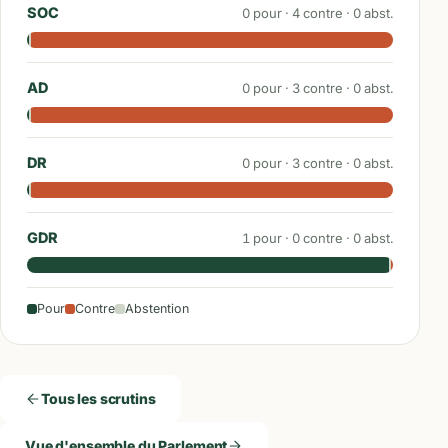
SOC
0
pour ·
4
contre ·
0
abst.
AD
0
pour ·
3
contre ·
0
abst.
DR
0
pour ·
3
contre ·
0
abst.
GDR
1
pour ·
0
contre ·
0
abst.
Pour
Contre
Abstention
Tous les scrutins
Vue d'ensemble du Parlement