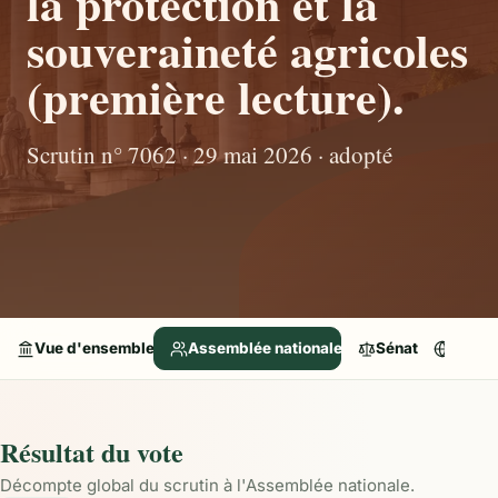
la protection et la
souveraineté agricoles
(première lecture).
Scrutin n° 7062 · 29 mai 2026 · adopté
Vue d'ensemble
Assemblée nationale
Sénat
Parle
Résultat du vote
Décompte global du scrutin à l'Assemblée nationale.