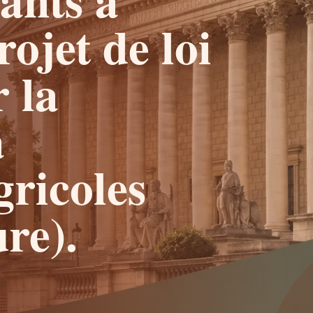
rojet de loi
 la
a
gricoles
re).