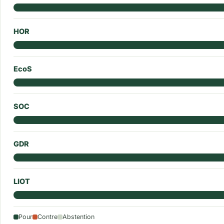
HOR
EcoS
SOC
GDR
LIOT
Pour
Contre
Abstention