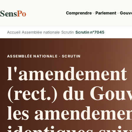
Sens
Po
Comprendre
Parlement
Gouv
Accueil
Assemblée nationale
Scrutin
Scrutin n°7045
ASSEMBLÉE NATIONALE · SCRUTIN
l'amendement 
(rect.) du Gou
les amendemen
identiques sui