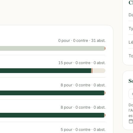
Ch
Da
Ty
0
pour ·
0
contre ·
31
abst.
Lé
To
15
pour ·
0
contre ·
0
abst.
S
8
pour ·
0
contre ·
0
abst.
Do
8
pour ·
0
contre ·
0
abst.
l'
es
5
pour ·
0
contre ·
0
abst.