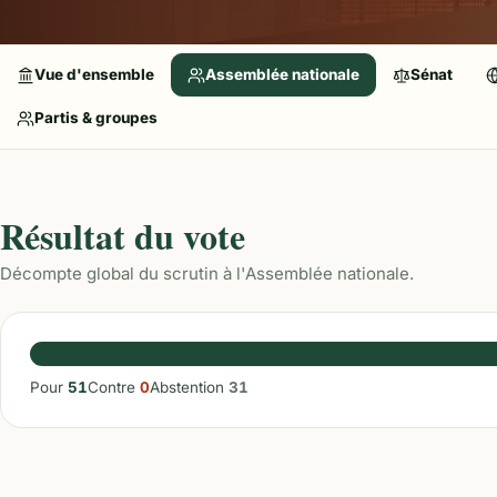
Vue d'ensemble
Assemblée nationale
Sénat
Partis & groupes
Résultat du vote
Décompte global du scrutin à l'Assemblée nationale.
Pour
51
Contre
0
Abstention
31