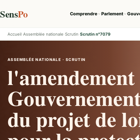
Sens
Po
Comprendre
Parlement
Gouv
Accueil
Assemblée nationale
Scrutin
Scrutin n°7079
ASSEMBLÉE NATIONALE · SCRUTIN
l'amendement 
Gouvernement à
du projet de l
pour la protect