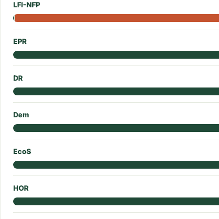
LFI-NFP
EPR
DR
Dem
EcoS
HOR