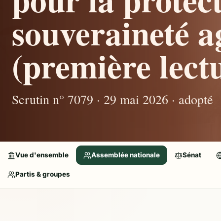
souveraineté a
(première lectu
Scrutin n° 7079 · 29 mai 2026 · adopté
Vue d'ensemble
Assemblée nationale
Sénat
Partis & groupes