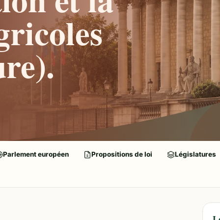
gricoles
re).
Parlement européen
Propositions de loi
Législatures
L