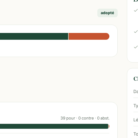
adopté
Ch
Da
Ty
39
pour ·
0
contre ·
0
abst.
Lé
To