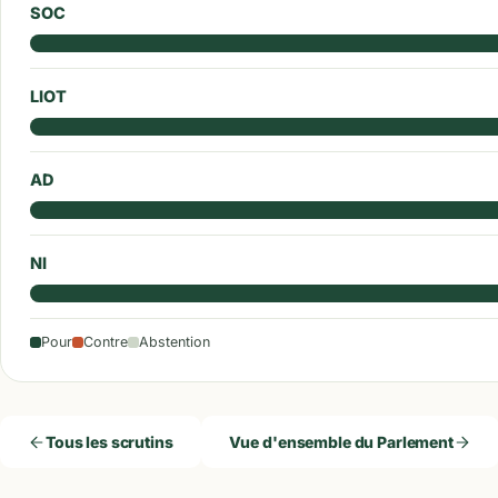
SOC
LIOT
AD
NI
Pour
Contre
Abstention
Tous les scrutins
Vue d'ensemble du Parlement