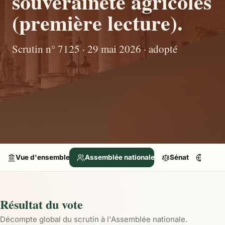
souveraineté agricoles
(première lecture).
Scrutin n° 7125 · 29 mai 2026 · adopté
Vue d'ensemble
Assemblée nationale
Sénat
Parle
Résultat du vote
Décompte global du scrutin à l'Assemblée nationale.