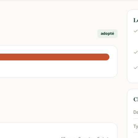
L
adopté
Ch
Da
Ty