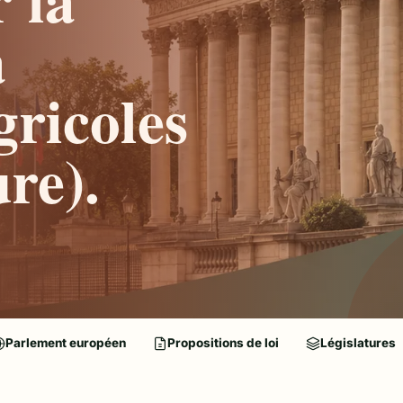
a
gricoles
re).
Parlement européen
Propositions de loi
Législatures