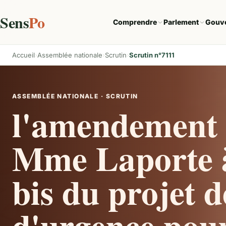
Sens
Po
Comprendre
Parlement
Gouv
Accueil
Assemblée nationale
Scrutin
Scrutin n°7111
ASSEMBLÉE NATIONALE · SCRUTIN
l'amendement 
Mme Laporte à 
bis du projet d
d'urgence pour