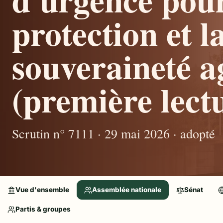
protection et l
souveraineté a
(première lectu
Scrutin n° 7111 · 29 mai 2026 · adopté
Vue d'ensemble
Assemblée nationale
Sénat
Partis & groupes