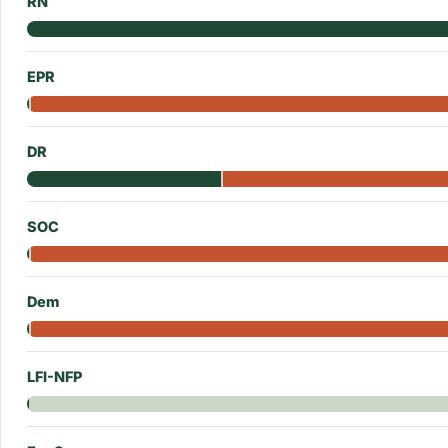
RN
EPR
DR
SOC
Dem
LFI-NFP