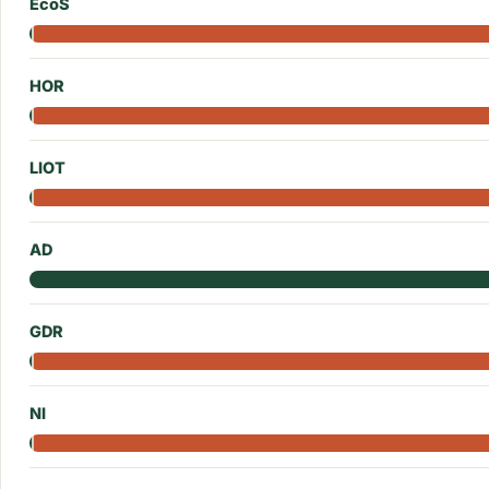
EcoS
HOR
LIOT
AD
GDR
NI