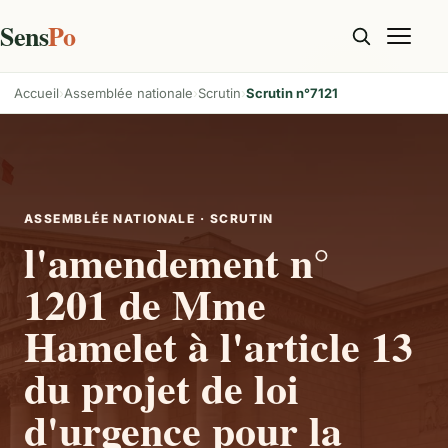
Sens
Po
Accueil
Assemblée nationale
Scrutin
Scrutin n°7121
ASSEMBLÉE NATIONALE · SCRUTIN
l'amendement n°
1201 de Mme
Hamelet à l'article 13
du projet de loi
d'urgence pour la