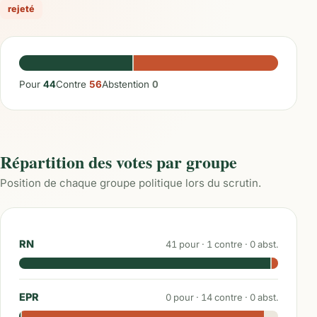
rejeté
Pour
44
Contre
56
Abstention
0
Répartition des votes par groupe
Position de chaque groupe politique lors du scrutin.
RN
41
pour ·
1
contre ·
0
abst.
EPR
0
pour ·
14
contre ·
0
abst.