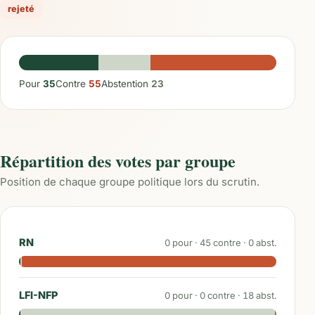
rejeté
Pour
35
Contre
55
Abstention
23
Répartition des votes par groupe
Position de chaque groupe politique lors du scrutin.
RN
0
pour ·
45
contre ·
0
abst.
LFI-NFP
0
pour ·
0
contre ·
18
abst.