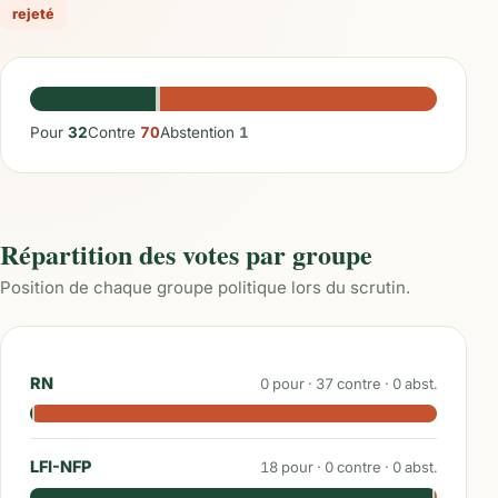
rejeté
Pour
32
Contre
70
Abstention
1
Répartition des votes par groupe
Position de chaque groupe politique lors du scrutin.
RN
0
pour ·
37
contre ·
0
abst.
LFI-NFP
18
pour ·
0
contre ·
0
abst.