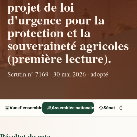
projet de loi
d'urgence pour la
protection et la
souveraineté agricoles
(première lecture).
Scrutin n° 7169 · 30 mai 2026 · adopté
Vue d'ensemble
Assemblée nationale
Sénat
Parle
Résultat du vote