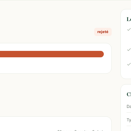
L
rejeté
Ch
Da
Ty