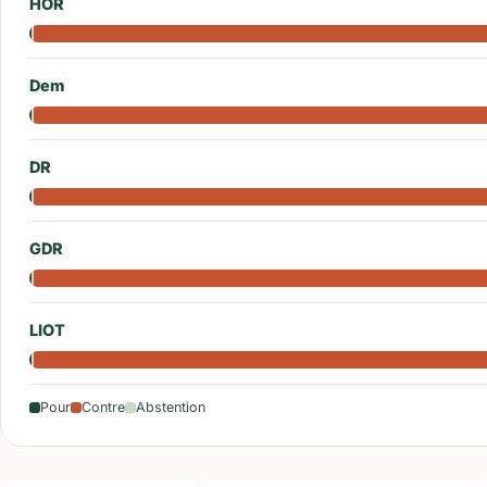
HOR
Dem
DR
GDR
LIOT
Pour
Contre
Abstention