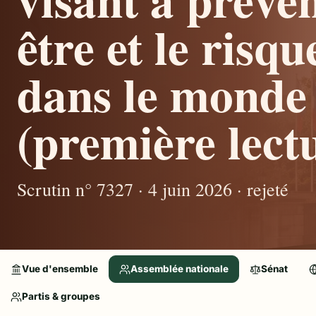
être et le risqu
dans le monde 
(première lectu
Scrutin n° 7327 · 4 juin 2026 · rejeté
Vue d'ensemble
Assemblée nationale
Sénat
Partis & groupes