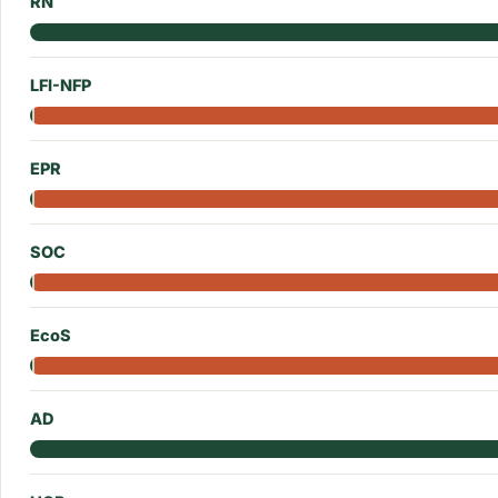
RN
LFI-NFP
EPR
SOC
EcoS
AD