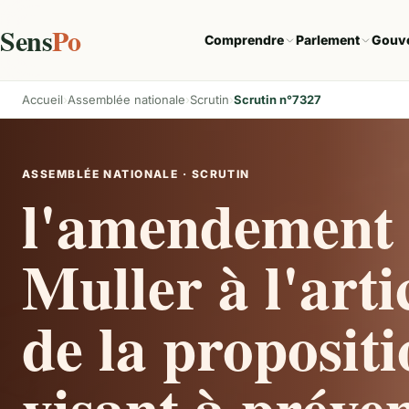
Sens
Po
Comprendre
Parlement
Gouv
Accueil
Assemblée nationale
Scrutin
Scrutin n°7327
ASSEMBLÉE NATIONALE · SCRUTIN
l'amendement 
Muller à l'art
de la propositi
visant à préven