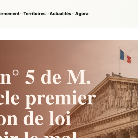
ernement
Territoires
Actualités
Agora
n° 5 de M.
icle premier
on de loi
ir le mal-