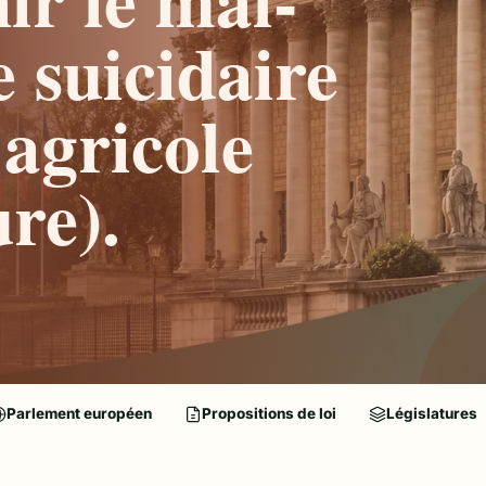
e suicidaire
agricole
re).
Parlement européen
Propositions de loi
Législatures