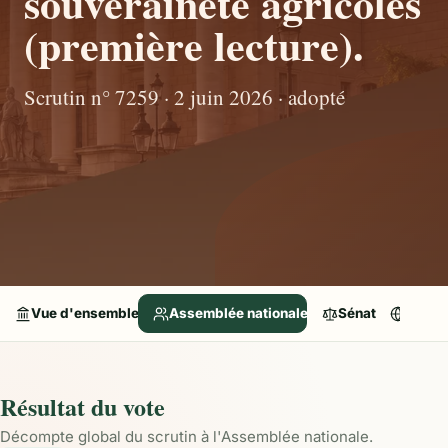
souveraineté agricoles
(première lecture).
Scrutin n° 7259 · 2 juin 2026 · adopté
Vue d'ensemble
Assemblée nationale
Sénat
Parle
Résultat du vote
Décompte global du scrutin à l'Assemblée nationale.