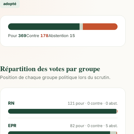
adopté
Pour
369
Contre
178
Abstention
15
Répartition des votes par groupe
Position de chaque groupe politique lors du scrutin.
RN
121
pour ·
0
contre ·
0
abst.
EPR
82
pour ·
0
contre ·
5
abst.