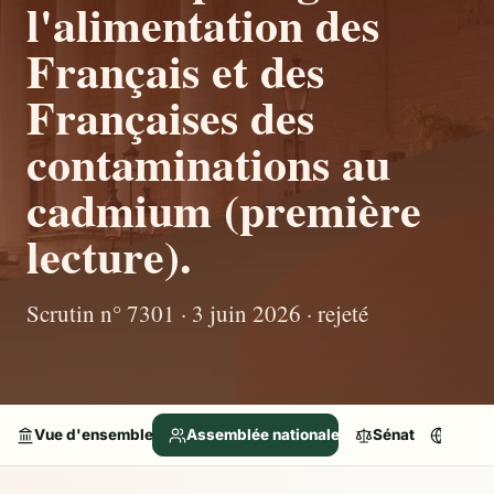
l'alimentation des
Français et des
Françaises des
contaminations au
cadmium (première
lecture).
Scrutin n° 7301 · 3 juin 2026 · rejeté
Vue d'ensemble
Assemblée nationale
Sénat
Parle