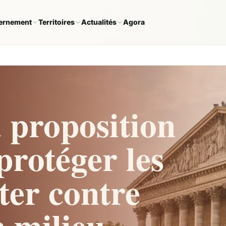
ernement
Territoires
Actualités
Agora
la proposition
 protéger les
tter contre
n milieu