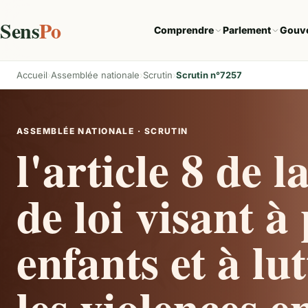
Sens
Po
Comprendre
Parlement
Gouv
Accueil
Assemblée nationale
Scrutin
Scrutin n°7257
ASSEMBLÉE NATIONALE · SCRUTIN
l'article 8 de 
de loi visant à
enfants et à lu
les violences e