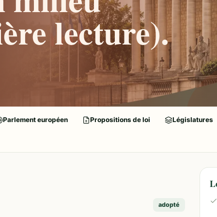
ère lecture).
Parlement européen
Propositions de loi
Législatures
L
adopté