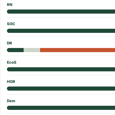
RN
SOC
DR
EcoS
HOR
Dem