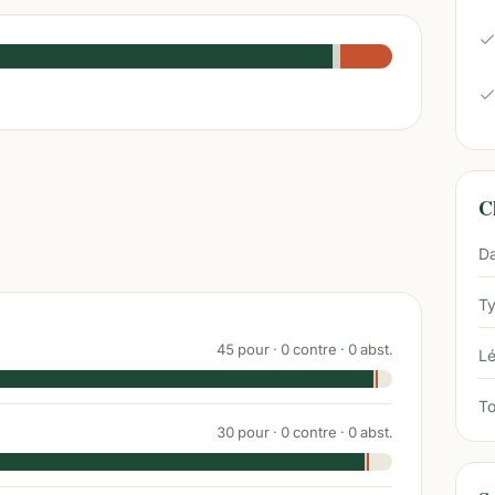
Ch
Da
Ty
45
pour ·
0
contre ·
0
abst.
Lé
To
30
pour ·
0
contre ·
0
abst.