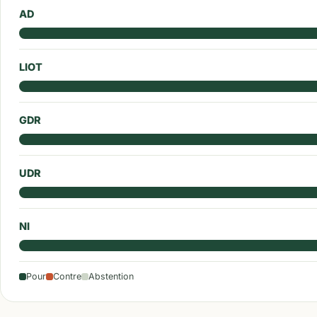
AD
LIOT
GDR
UDR
NI
Pour
Contre
Abstention