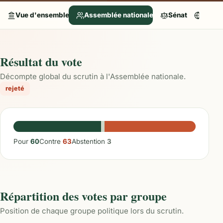
Vue d'ensemble
Assemblée nationale
Sénat
Parle
Résultat du vote
Décompte global du scrutin à l'Assemblée nationale.
rejeté
Pour
60
Contre
63
Abstention
3
Répartition des votes par groupe
Position de chaque groupe politique lors du scrutin.