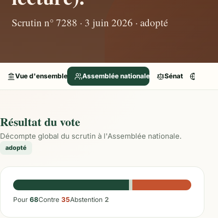
Scrutin n° 7288 · 3 juin 2026 · adopté
Vue d'ensemble
Assemblée nationale
Sénat
Parle
Résultat du vote
Décompte global du scrutin à l'Assemblée nationale.
adopté
Pour
68
Contre
35
Abstention
2