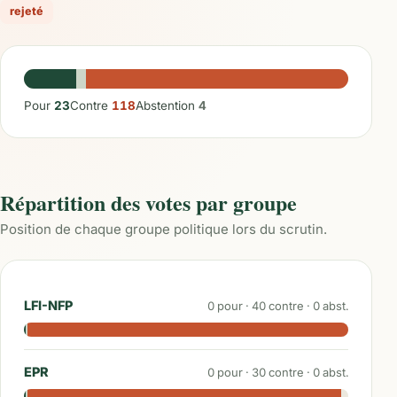
rejeté
Pour
23
Contre
118
Abstention
4
Répartition des votes par groupe
Position de chaque groupe politique lors du scrutin.
LFI-NFP
0
pour ·
40
contre ·
0
abst.
EPR
0
pour ·
30
contre ·
0
abst.