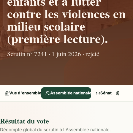
enfants et à lutter
contre les violences en
milieu scolaire
(première lecture).
Scrutin n° 7241 · 1 juin 2026 · rejeté
Vue d'ensemble
Assemblée nationale
Sénat
Parle
Résultat du vote
Décompte global du scrutin à l'Assemblée nationale.