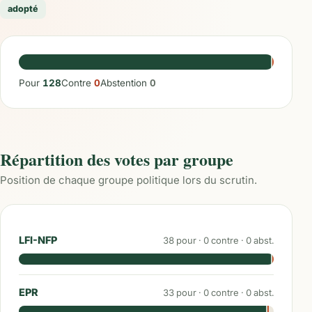
adopté
Pour
128
Contre
0
Abstention
0
Répartition des votes par groupe
Position de chaque groupe politique lors du scrutin.
LFI-NFP
38
pour ·
0
contre ·
0
abst.
EPR
33
pour ·
0
contre ·
0
abst.