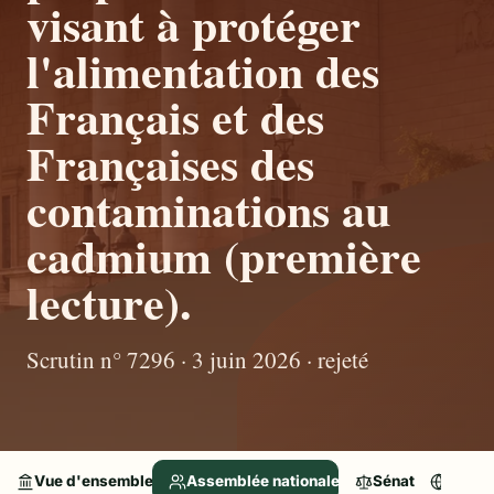
visant à protéger
l'alimentation des
Français et des
Françaises des
contaminations au
cadmium (première
lecture).
Scrutin n° 7296 · 3 juin 2026 · rejeté
Vue d'ensemble
Assemblée nationale
Sénat
Parle