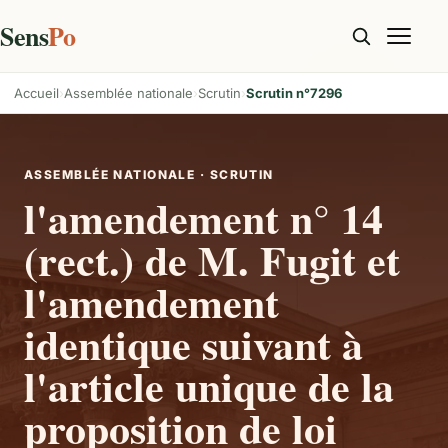
Sens
Po
Accueil
Assemblée nationale
Scrutin
Scrutin n°7296
ASSEMBLÉE NATIONALE · SCRUTIN
l'amendement n° 14
(rect.) de M. Fugit et
l'amendement
identique suivant à
l'article unique de la
proposition de loi