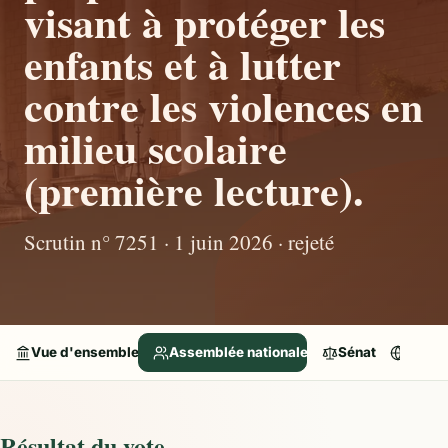
visant à protéger les
enfants et à lutter
contre les violences en
milieu scolaire
(première lecture).
Scrutin n° 7251 · 1 juin 2026 · rejeté
Vue d'ensemble
Assemblée nationale
Sénat
Parle
Résultat du vote