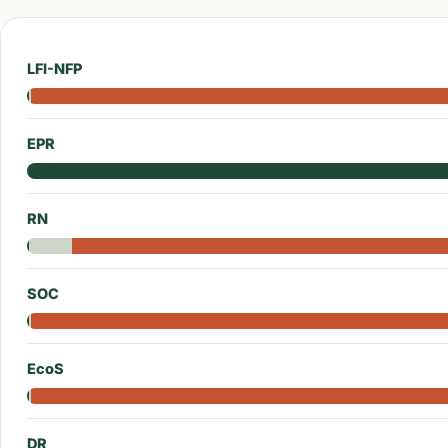
LFI-NFP
EPR
RN
SOC
EcoS
DR