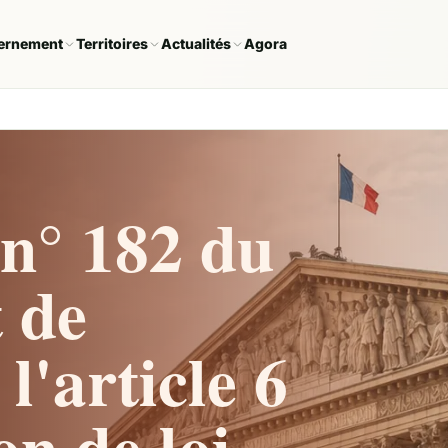
ernement
Territoires
Actualités
Agora
n° 182 du
 de
l'article 6
on de loi