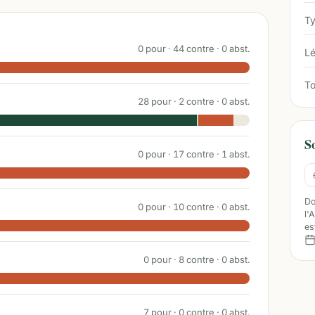
Ty
0
pour ·
44
contre ·
0
abst.
Lé
To
28
pour ·
2
contre ·
0
abst.
S
0
pour ·
17
contre ·
1
abst.
Do
0
pour ·
10
contre ·
0
abst.
l'
es
0
pour ·
8
contre ·
0
abst.
7
pour ·
0
contre ·
0
abst.