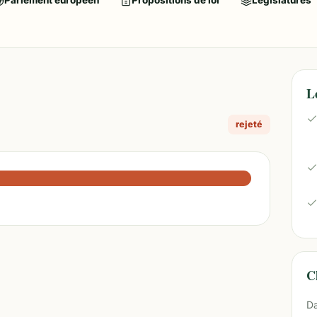
Parlement européen
Propositions de loi
Législatures
L
rejeté
Ch
Da