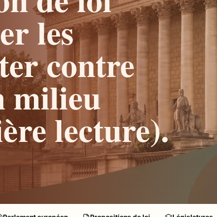
er les
tter contre
n milieu
ère lecture).