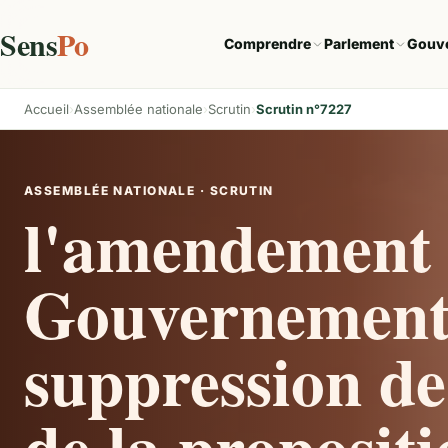
Sens
Po
Comprendre
Parlement
Gouv
Accueil
Assemblée nationale
Scrutin
Scrutin n°7227
ASSEMBLÉE NATIONALE · SCRUTIN
l'amendement 
Gouvernement
suppression de 
de la propositi