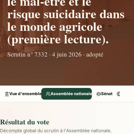
le mal-être et le
risque suicidaire dans
le monde agricole
(première lecture).
Scrutin n° 7332 · 4 juin 2026 · adopté
Vue d'ensemble
Assemblée nationale
Sénat
Parle
Résultat du vote
Décompte global du scrutin à l'Assemblée nationale.