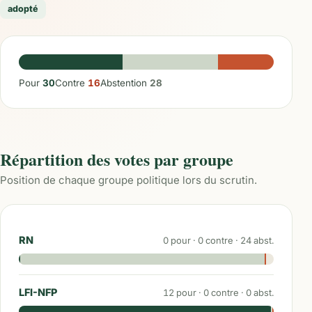
adopté
Pour
30
Contre
16
Abstention
28
Répartition des votes par groupe
Position de chaque groupe politique lors du scrutin.
RN
0
pour ·
0
contre ·
24
abst.
LFI-NFP
12
pour ·
0
contre ·
0
abst.