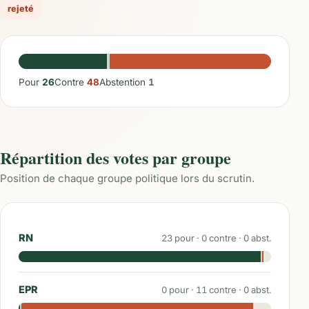
rejeté
Pour
26
Contre
48
Abstention
1
Répartition des votes par groupe
Position de chaque groupe politique lors du scrutin.
RN
23
pour ·
0
contre ·
0
abst.
EPR
0
pour ·
11
contre ·
0
abst.