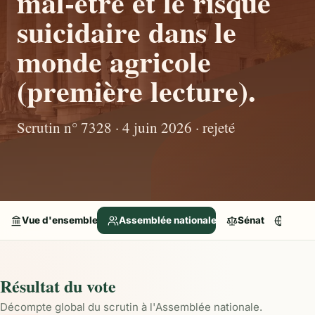
mal-être et le risque
suicidaire dans le
monde agricole
(première lecture).
Scrutin n° 7328 · 4 juin 2026 · rejeté
Vue d'ensemble
Assemblée nationale
Sénat
Parle
Résultat du vote
Décompte global du scrutin à l'Assemblée nationale.