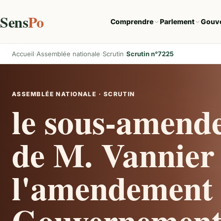
Sens
Po
Comprendre
Parlement
Gouv
Accueil
Assemblée nationale
Scrutin
Scrutin n°7225
ASSEMBLÉE NATIONALE · SCRUTIN
le sous-amend
de M. Vannier
l'amendement 
Gouvernement à