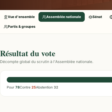
Vue d'ensemble
Assemblée nationale
Sénat
Partis & groupes
Résultat du vote
Décompte global du scrutin à l'Assemblée nationale.
Pour
78
Contre
25
Abstention
32