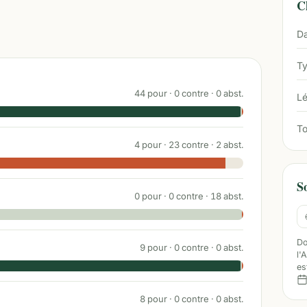
Ch
Da
Ty
44
pour ·
0
contre ·
0
abst.
Lé
To
4
pour ·
23
contre ·
2
abst.
S
0
pour ·
0
contre ·
18
abst.
Do
9
pour ·
0
contre ·
0
abst.
l'
es
8
pour ·
0
contre ·
0
abst.