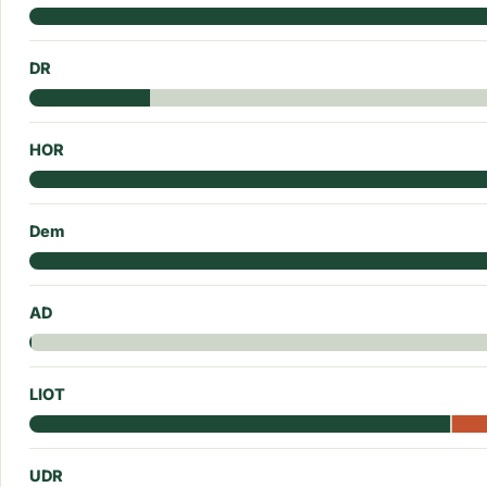
DR
HOR
Dem
AD
LIOT
UDR