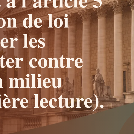
on de loi
er les
tter contre
n milieu
ère lecture).