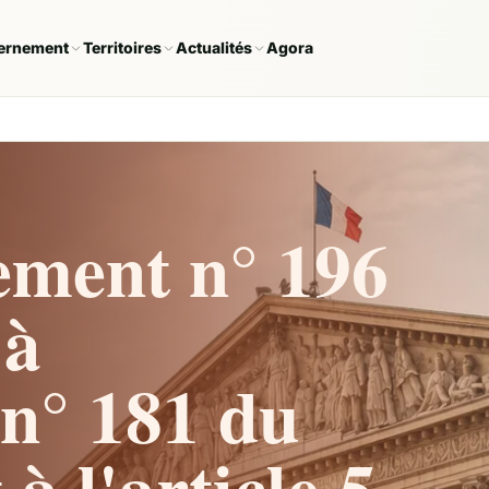
ernement
Territoires
Actualités
Agora
ement n° 196
 à
n° 181 du
 l'article 5