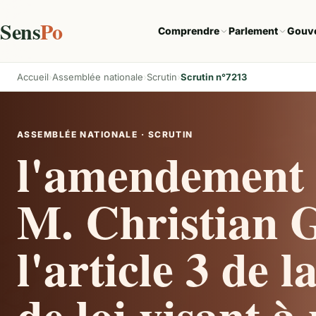
Sens
Po
Comprendre
Parlement
Gouv
Accueil
Assemblée nationale
Scrutin
Scrutin n°7213
ASSEMBLÉE NATIONALE · SCRUTIN
l'amendement 
M. Christian 
l'article 3 de 
de loi visant à