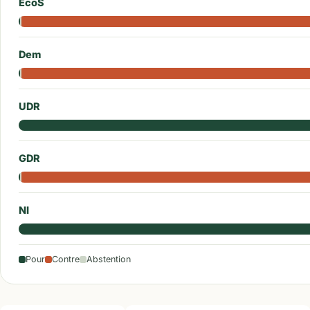
EcoS
Dem
UDR
GDR
NI
Pour
Contre
Abstention