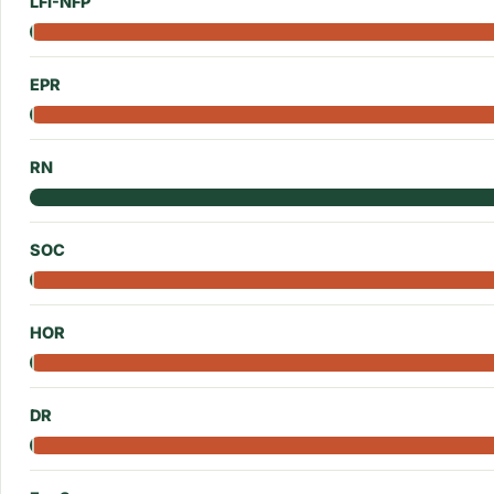
LFI-NFP
EPR
RN
SOC
HOR
DR