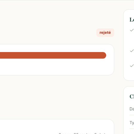
L
rejeté
Ch
Da
Ty