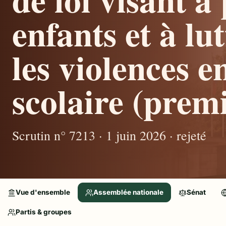
enfants et à lu
les violences e
scolaire (premi
Scrutin n° 7213 · 1 juin 2026 · rejeté
Vue d'ensemble
Assemblée nationale
Sénat
Partis & groupes