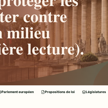
tter contre
n milieu
ère lecture).
Parlement européen
Propositions de loi
Législatures