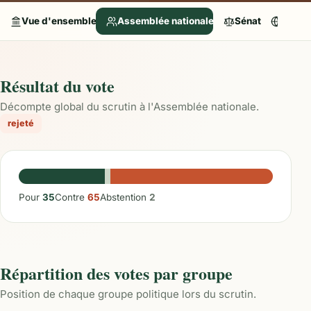
Vue d'ensemble
Assemblée nationale
Sénat
Parle
Résultat du vote
Décompte global du scrutin à l'Assemblée nationale.
rejeté
Pour
35
Contre
65
Abstention
2
Répartition des votes par groupe
Position de chaque groupe politique lors du scrutin.