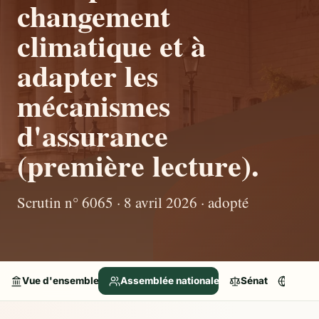
changement
climatique et à
adapter les
mécanismes
d'assurance
(première lecture).
Scrutin n° 6065 · 8 avril 2026 · adopté
Vue d'ensemble
Assemblée nationale
Sénat
Parle