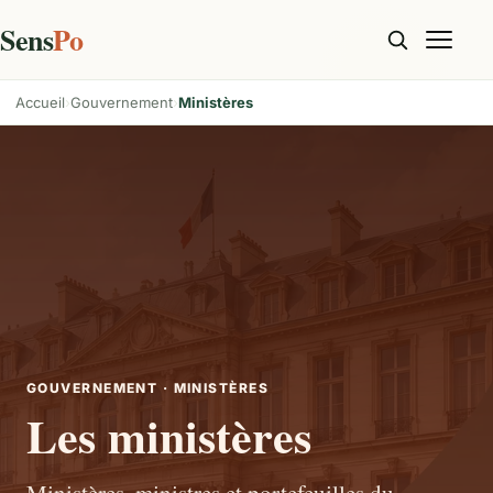
Sens
Po
Accueil
Gouvernement
Ministères
GOUVERNEMENT · MINISTÈRES
Les ministères
Ministères, ministres et portefeuilles du