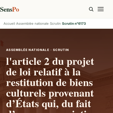
Sens
Po
Accueil
Assemblée nationale
Scrutin
Scrutin n°6173
ASSEMBLÉE NATIONALE · SCRUTIN
l'article 2 du projet
de loi relatif à la
restitution de biens
culturels provenant
d’États qui, du fait