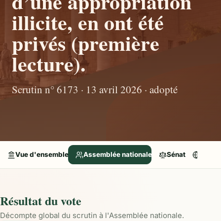
d’une appropriation
illicite, en ont été
privés (première
lecture).
Scrutin n° 6173 · 13 avril 2026 · adopté
Vue d'ensemble
Assemblée nationale
Sénat
Parle
Résultat du vote
Décompte global du scrutin à l'Assemblée nationale.