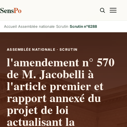
Sens
Po
Accueil
Assemblée nationale
Scrutin
Scrutin n°6288
ASSEMBLÉE NATIONALE · SCRUTIN
l'amendement n° 570
de M. Jacobelli à
l'article premier et
rapport annexé du
projet de loi
actualisant la