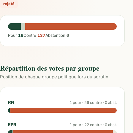
rejeté
Pour
19
Contre
137
Abstention
6
Répartition des votes par groupe
Position de chaque groupe politique lors du scrutin.
RN
1
pour ·
56
contre ·
0
abst.
EPR
1
pour ·
22
contre ·
0
abst.