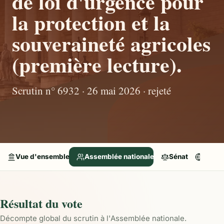
de loi d'urgence pour
la protection et la
souveraineté agricoles
(première lecture).
Scrutin n° 6932 · 26 mai 2026 · rejeté
Vue d'ensemble
Assemblée nationale
Sénat
Parle
Résultat du vote
Décompte global du scrutin à l'Assemblée nationale.