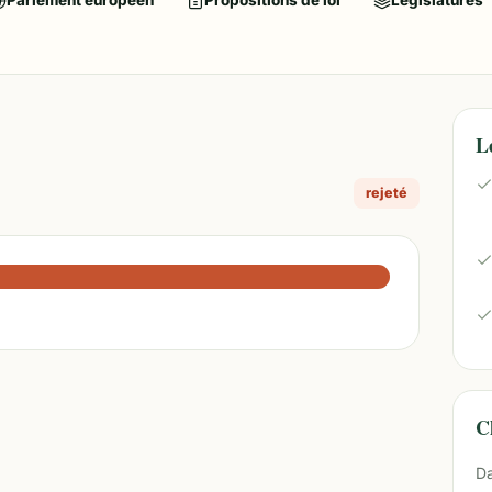
Parlement européen
Propositions de loi
Législatures
L
rejeté
Ch
Da