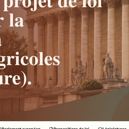
 la
a
gricoles
re).