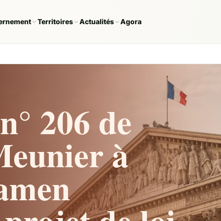
ernement
Territoires
Actualités
Agora
n° 206 de
eunier à
examen
 projet de loi