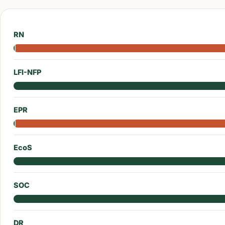
RN
LFI-NFP
EPR
EcoS
SOC
DR