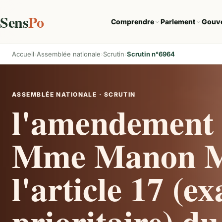
Sens
Po
Comprendre
Parlement
Gouv
Accueil
Assemblée nationale
Scrutin
Scrutin n°6964
ASSEMBLÉE NATIONALE · SCRUTIN
l'amendement 
Mme Manon M
l'article 17 (
prioritaire) du