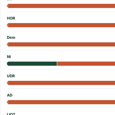
HOR
Dem
NI
UDR
AD
LIOT