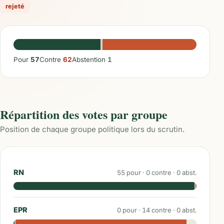
rejeté
Pour
57
Contre
62
Abstention
1
Répartition des votes par groupe
Position de chaque groupe politique lors du scrutin.
RN
55
pour ·
0
contre ·
0
abst.
EPR
0
pour ·
14
contre ·
0
abst.