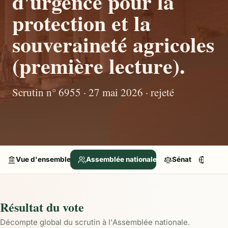
d'urgence pour la
protection et la
souveraineté agricoles
(première lecture).
Scrutin n° 6955 · 27 mai 2026 · rejeté
Vue d'ensemble
Assemblée nationale
Sénat
Parle
Résultat du vote
Décompte global du scrutin à l'Assemblée nationale.