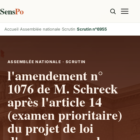
Sens
Po
Accueil
Assemblée nationale
Scrutin
Scrutin n°6955
ASSEMBLÉE NATIONALE · SCRUTIN
l'amendement n°
1076 de M. Schreck
après l'article 14
(examen prioritaire)
du projet de loi