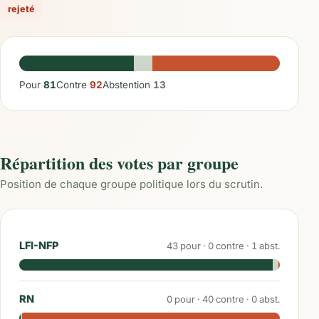
rejeté
Pour
81
Contre
92
Abstention
13
Répartition des votes par groupe
Position de chaque groupe politique lors du scrutin.
LFI-NFP
43
pour ·
0
contre ·
1
abst.
RN
0
pour ·
40
contre ·
0
abst.