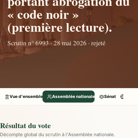
portant abrogation du
« code noir »
(première lecture).
Scrutin n° 6993 · 28 mai 2026 · rejeté
Vue d'ensemble
Assemblée nationale
Sénat
Parle
Résultat du vote
Décompte global du scrutin à l'Assemblée nationale.