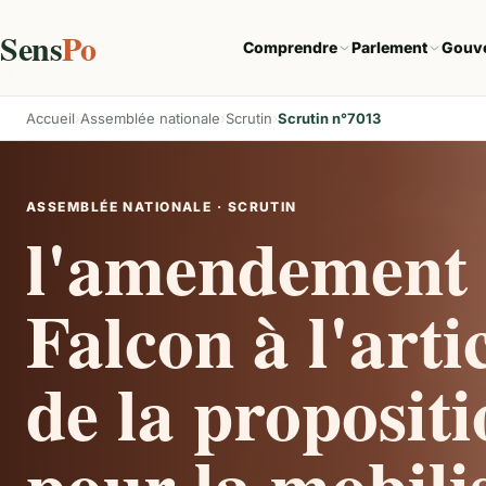
Sens
Po
Comprendre
Parlement
Gouv
Accueil
Assemblée nationale
Scrutin
Scrutin n°7013
ASSEMBLÉE NATIONALE · SCRUTIN
l'amendement 
Falcon à l'arti
de la propositi
pour la mobili