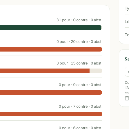
Ty
31
pour ·
0
contre ·
0
abst.
Lé
To
0
pour ·
20
contre ·
0
abst.
S
0
pour ·
15
contre ·
0
abst.
Do
0
pour ·
9
contre ·
0
abst.
l'
es
0
pour ·
7
contre ·
0
abst.
0
pour ·
6
contre ·
0
abst.