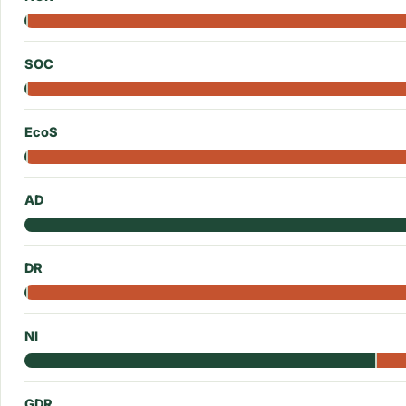
SOC
EcoS
AD
DR
NI
GDR