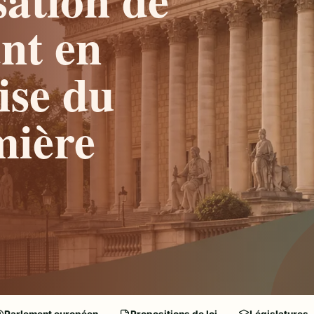
ant en
ise du
mière