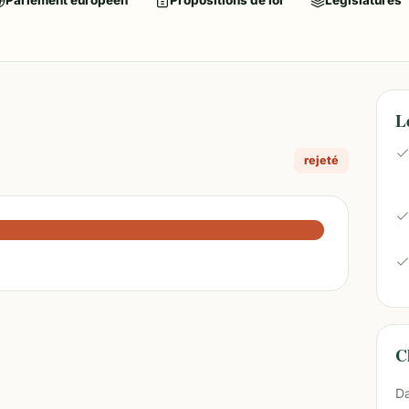
Parlement européen
Propositions de loi
Législatures
L
rejeté
Ch
Da