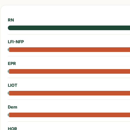
RN
LFI-NFP
EPR
LIOT
Dem
HOR