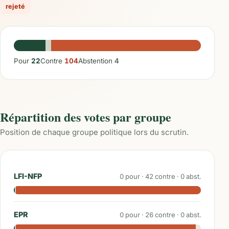
rejeté
Pour
22
Contre
104
Abstention
4
Répartition des votes par groupe
Position de chaque groupe politique lors du scrutin.
LFI-NFP
0
pour ·
42
contre ·
0
abst.
EPR
0
pour ·
26
contre ·
0
abst.