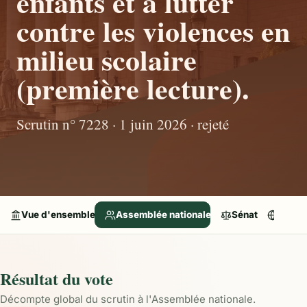
enfants et à lutter
contre les violences en
milieu scolaire
(première lecture).
Scrutin n° 7228 · 1 juin 2026 · rejeté
Vue d'ensemble
Assemblée nationale
Sénat
Parle
Résultat du vote
Décompte global du scrutin à l'Assemblée nationale.