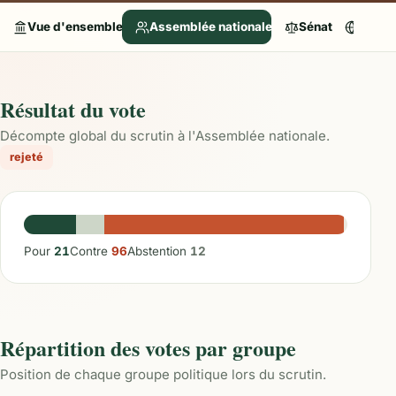
Vue d'ensemble
Assemblée nationale
Sénat
Parle
Résultat du vote
Décompte global du scrutin à l'Assemblée nationale.
rejeté
Pour
21
Contre
96
Abstention
12
Répartition des votes par groupe
Position de chaque groupe politique lors du scrutin.