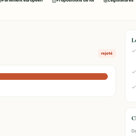
Parlement européen
Propositions de loi
Législatures
L
rejeté
Ch
Da