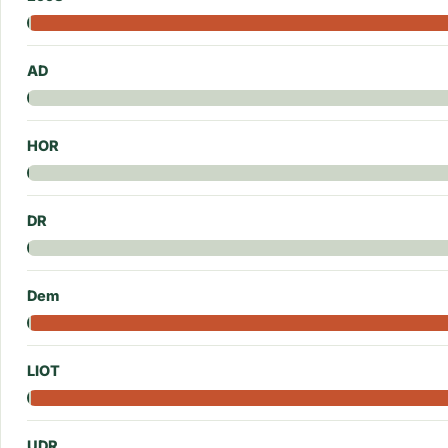
AD
HOR
DR
Dem
LIOT
UDR