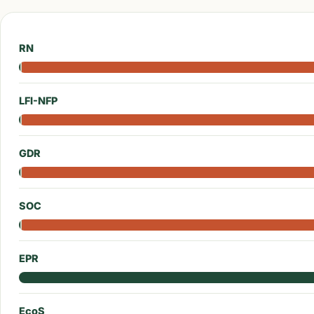
RN
LFI-NFP
GDR
SOC
EPR
EcoS