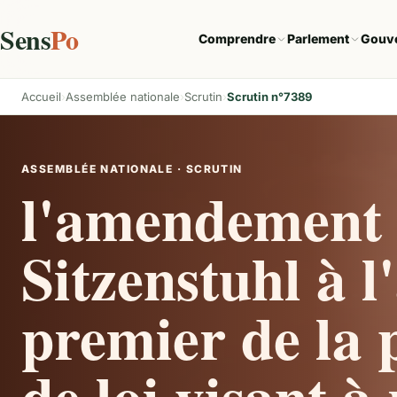
Sens
Po
Comprendre
Parlement
Gouv
Accueil
Assemblée nationale
Scrutin
Scrutin n°7389
ASSEMBLÉE NATIONALE · SCRUTIN
l'amendement 
Sitzenstuhl à l'
premier de la 
de loi visant à