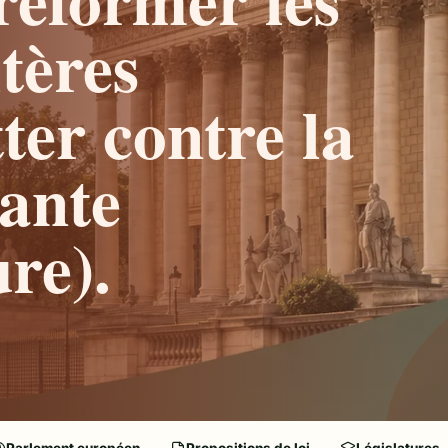
tères
tter contre la
iante
re).