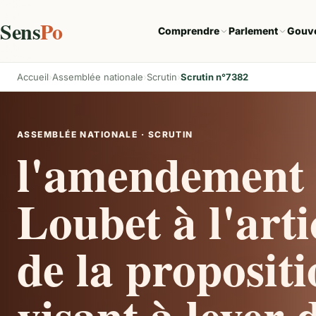
Sens
Po
Comprendre
Parlement
Gouv
Accueil
Assemblée nationale
Scrutin
Scrutin n°7382
ASSEMBLÉE NATIONALE · SCRUTIN
l'amendement 
Loubet à l'art
de la propositi
visant à lever 