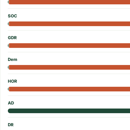
SOC
GDR
Dem
HOR
AD
DR