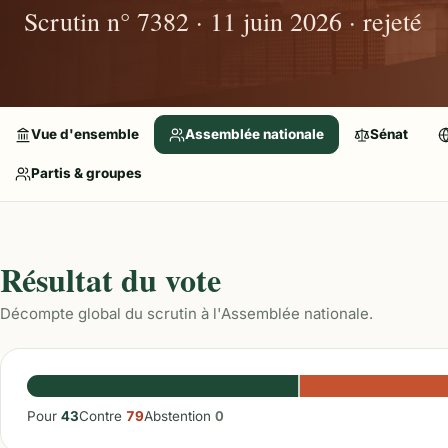
Scrutin n° 7382 · 11 juin 2026 · rejeté
Vue d'ensemble
Assemblée nationale
Sénat
Partis & groupes
Résultat du vote
Décompte global du scrutin à l'Assemblée nationale.
Pour
43
Contre
79
Abstention
0