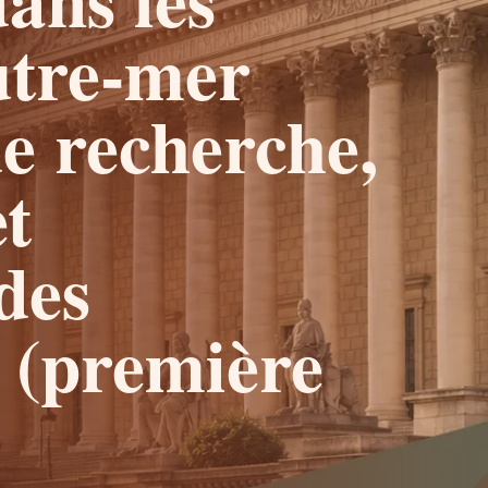
outre-mer
de recherche,
et
des
 (première