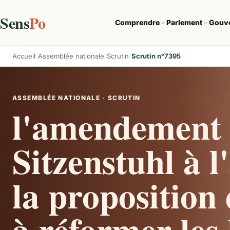
Sens
Po
Comprendre
Parlement
Gouv
Accueil
Assemblée nationale
Scrutin
Scrutin n°7395
ASSEMBLÉE NATIONALE · SCRUTIN
l'amendement 
Sitzenstuhl à l'
la proposition 
à réformer les