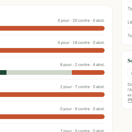
Ty
0
pour ·
20
contre ·
0
abst.
Lé
To
0
pour ·
19
contre ·
0
abst.
S
8
pour ·
2
contre ·
4
abst.
Do
2
pour ·
7
contre ·
0
abst.
l'
es
0
pour ·
9
contre ·
0
abst.
7
pour ·
0
contre ·
0
abst.