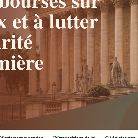
x et à lutter
rité
mière