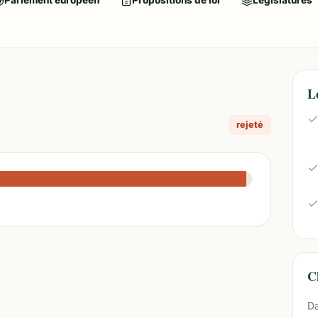
Parlement européen
Propositions de loi
Législatures
L
rejeté
Ch
Da