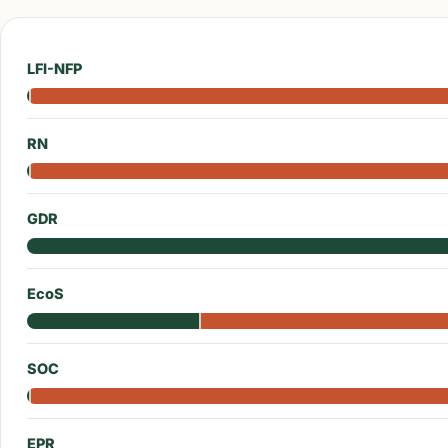
LFI-NFP
RN
GDR
EcoS
SOC
EPR