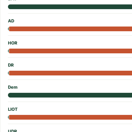
AD
HOR
DR
Dem
LIOT
UDR