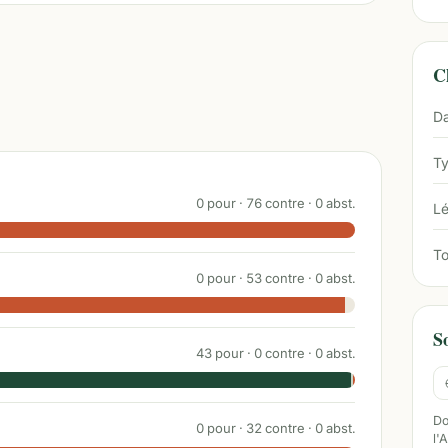
Ch
Da
Ty
0
pour ·
76
contre ·
0
abst.
Lé
To
0
pour ·
53
contre ·
0
abst.
S
43
pour ·
0
contre ·
0
abst.
Do
0
pour ·
32
contre ·
0
abst.
l'