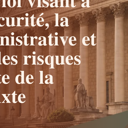
curité, la
istrative et
des risques
te de la
xte