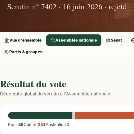
Scrutin n° 7402 · 16 juin 2026 · rejeté
Vue d'ensemble
Assemblée nationale
Sénat
Partis & groupes
Résultat du vote
Décompte global du scrutin à l'Assemblée nationale.
Pour
89
Contre
231
Abstention
2