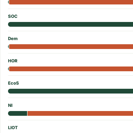
SOC
Dem
HOR
EcoS
NI
LIOT