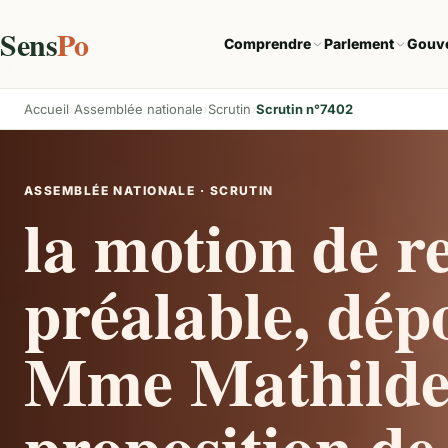
Sens
Po
Comprendre
Parlement
Gouv
Accueil
Assemblée nationale
Scrutin
Scrutin n°7402
ASSEMBLÉE NATIONALE · SCRUTIN
la motion de re
préalable, dép
Mme Mathilde 
proposition de 