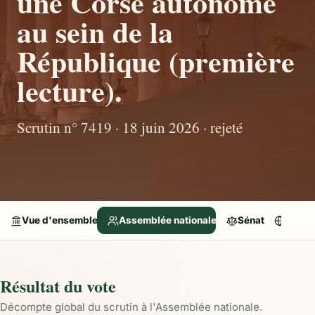
une Corse autonome
au sein de la
République (première
lecture).
Scrutin n° 7419 · 18 juin 2026 · rejeté
Vue d'ensemble
Assemblée nationale
Sénat
Parle
Résultat du vote
Décompte global du scrutin à l'Assemblée nationale.