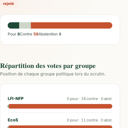
rejeté
Pour
8
Contre
58
Abstention
8
Répartition des votes par groupe
Position de chaque groupe politique lors du scrutin.
LFI-NFP
0
pour ·
18
contre ·
0
abst.
EcoS
0
pour ·
11
contre ·
0
abst.