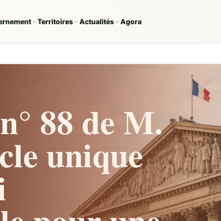
ernement
Territoires
Actualités
Agora
n° 88 de M.
icle unique
i
lle pour une