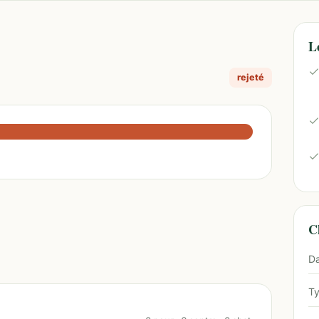
L
rejeté
Ch
Da
Ty