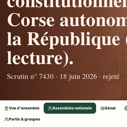
Corse autonom
la République
lecture).
Scrutin n° 7430 · 18 juin 2026 · rejeté
Vue d'ensemble
Assemblée nationale
Sénat
Partis & groupes