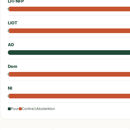
LFI-NFP
LIOT
AD
Dem
NI
Pour
Contre
Abstention