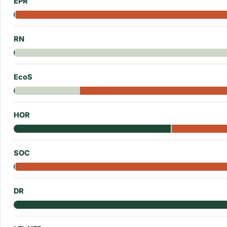
EPR
RN
EcoS
HOR
SOC
DR