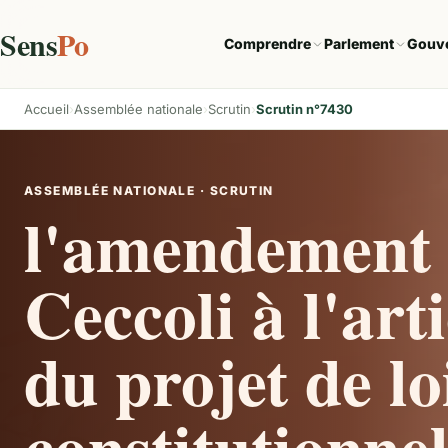
Sens
Po
Comprendre
Parlement
Gouv
Accueil
Assemblée nationale
Scrutin
Scrutin n°7430
ASSEMBLÉE NATIONALE · SCRUTIN
l'amendement 
Ceccoli à l'art
du projet de lo
constitutionne