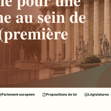
e au sein de
 (première
Parlement européen
Propositions de loi
Législatures