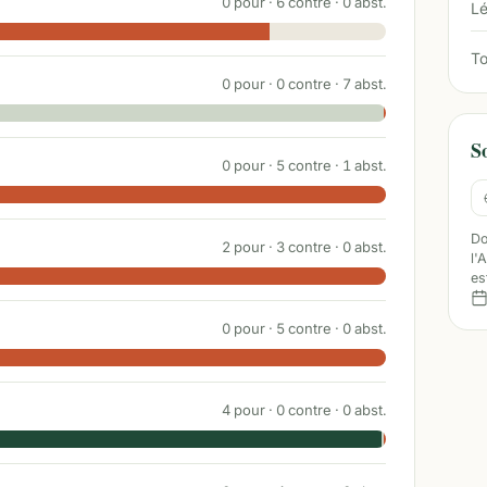
0
pour ·
6
contre ·
0
abst.
Lé
To
0
pour ·
0
contre ·
7
abst.
S
0
pour ·
5
contre ·
1
abst.
Do
2
pour ·
3
contre ·
0
abst.
l'
es
0
pour ·
5
contre ·
0
abst.
4
pour ·
0
contre ·
0
abst.