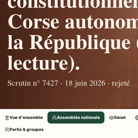
Corse autonom
la République
lecture).
Scrutin n° 7427 · 18 juin 2026 · rejeté
Vue d'ensemble
Assemblée nationale
Sénat
Partis & groupes