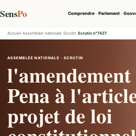
Sens
Po
Comprendre
Parlement
Gouv
Accueil
Assemblée nationale
Scrutin
Scrutin n°7427
ASSEMBLÉE NATIONALE · SCRUTIN
l'amendement 
Pena à l'articl
projet de loi
constitutionne