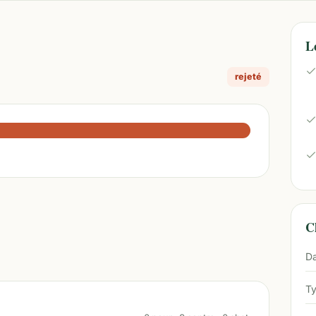
L
rejeté
Ch
Da
Ty