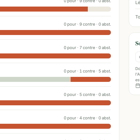
0
pour ·
9
contre ·
0
abst.
Lé
To
0
pour ·
9
contre ·
0
abst.
S
0
pour ·
7
contre ·
0
abst.
Do
0
pour ·
1
contre ·
5
abst.
l'
es
0
pour ·
5
contre ·
0
abst.
0
pour ·
4
contre ·
0
abst.