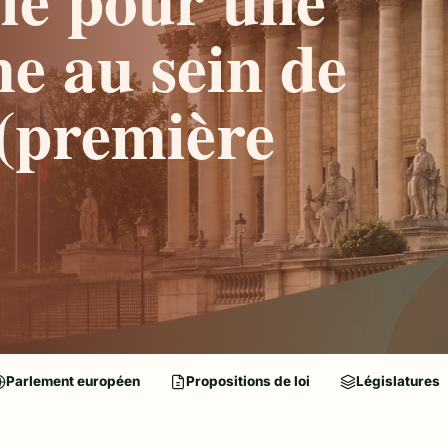
e au sein de
 (première
Parlement européen
Propositions de loi
Législatures