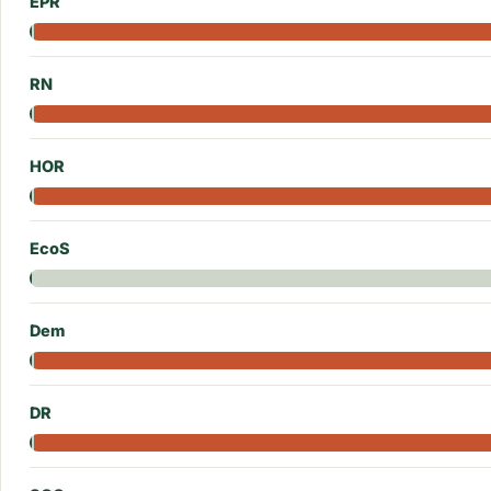
EPR
RN
HOR
EcoS
Dem
DR