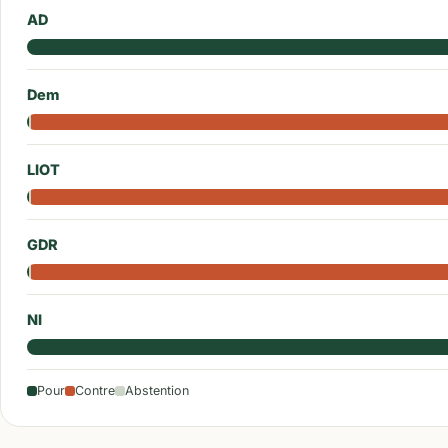
AD
Dem
LIOT
GDR
NI
Pour
Contre
Abstention