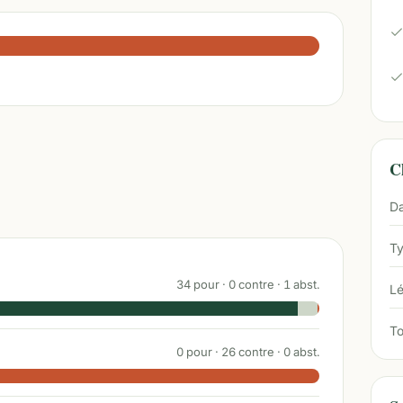
Ch
Da
Ty
34
pour ·
0
contre ·
1
abst.
Lé
To
0
pour ·
26
contre ·
0
abst.