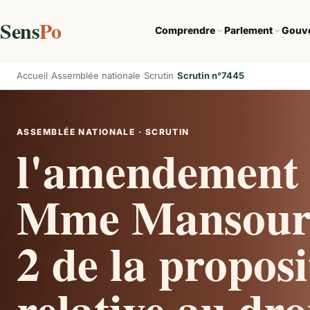
Sens
Po
Comprendre
Parlement
Gouv
Accueil
Assemblée nationale
Scrutin
Scrutin n°7445
ASSEMBLÉE NATIONALE · SCRUTIN
l'amendement 
Mme Mansouri 
2 de la proposi
relative au droi