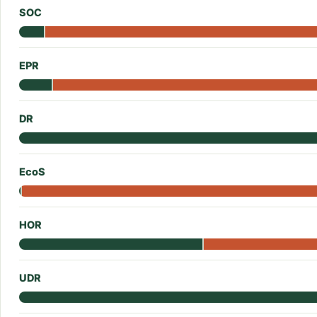
SOC
EPR
DR
EcoS
HOR
UDR